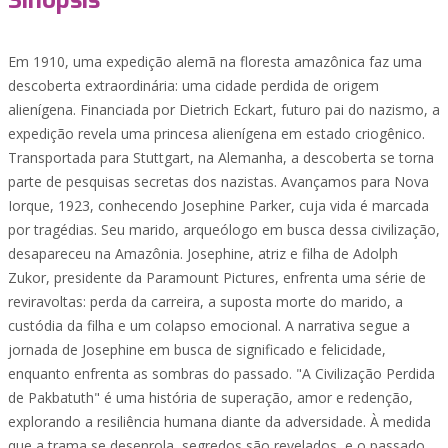
Sinopsis
Em 1910, uma expedição alemã na floresta amazônica faz uma
descoberta extraordinária: uma cidade perdida de origem
alienígena. Financiada por Dietrich Eckart, futuro pai do nazismo, a
expedição revela uma princesa alienígena em estado criogênico.
Transportada para Stuttgart, na Alemanha, a descoberta se torna
parte de pesquisas secretas dos nazistas. Avançamos para Nova
Iorque, 1923, conhecendo Josephine Parker, cuja vida é marcada
por tragédias. Seu marido, arqueólogo em busca dessa civilização,
desapareceu na Amazônia. Josephine, atriz e filha de Adolph
Zukor, presidente da Paramount Pictures, enfrenta uma série de
reviravoltas: perda da carreira, a suposta morte do marido, a
custódia da filha e um colapso emocional. A narrativa segue a
jornada de Josephine em busca de significado e felicidade,
enquanto enfrenta as sombras do passado. "A Civilização Perdida
de Pakbatuth" é uma história de superação, amor e redenção,
explorando a resiliência humana diante da adversidade. À medida
que a trama se desenrola, segredos são revelados, e o passado