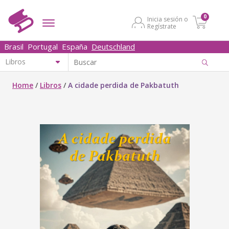
0
Inicia sesión o
Regístrate
Brasil
Portugal
España
Deutschland
Home
/
Libros
/
A cidade perdida de Pakbatuth