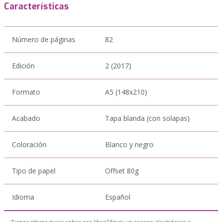
Características
Número de páginas
82
Edición
2 (2017)
Formato
A5 (148x210)
Acabado
Tapa blanda (con solapas)
Coloración
Blanco y negro
Tipo de papel
Offset 80g
Idioma
Español
¿Tienes alguna queja sobre ese libro? Envía un correo electrónico a