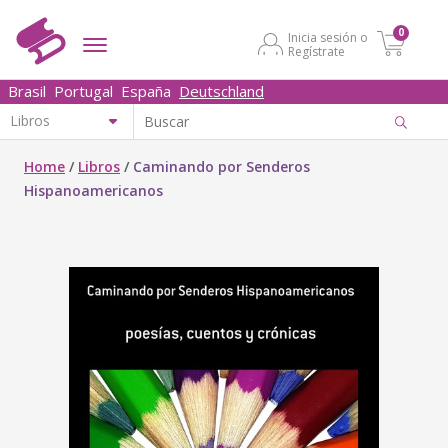
0
Inicia sesión o
Regístrate
Brasil
Portugal
España
Deutschland
Home
/
Libros
/
Caminando por Senderos
Hispanoamericanos