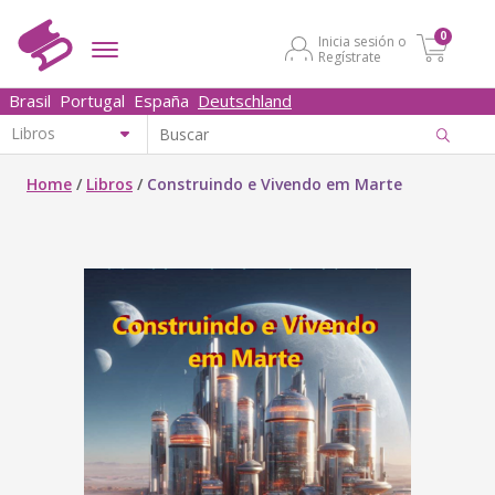
0
Inicia sesión o
Regístrate
Brasil
Portugal
España
Deutschland
Home
/
Libros
/
Construindo e Vivendo em Marte