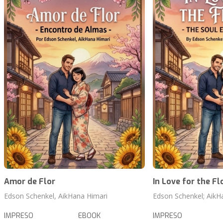
Amor de Flor
In Love for the Fl
Edson Schenkel, AikHana Himari
Edson Schenkel; AikH
IMPRESO
EBOOK
IMPRESO