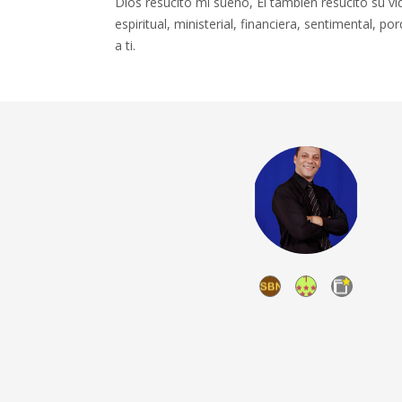
Dios resucitó mi sueño, Él también resucitó su vi
espiritual, ministerial, financiera, sentimental, p
a ti.