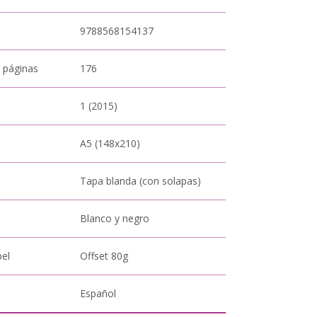
9788568154137
 páginas
176
1 (2015)
A5 (148x210)
Tapa blanda (con solapas)
Blanco y negro
pel
Offset 80g
Español