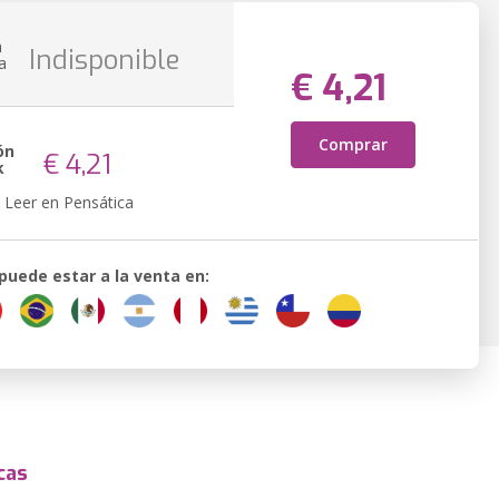
n
Indisponible
a
€ 4,21
Comprar
ón
€ 4,21
k
Leer en Pensática
 puede estar a la venta en:
cas