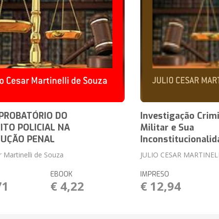
PROBATÓRIO DO
Investigação Crimi
ITO POLICIAL NA
Militar e Sua
CUÇÃO PENAL
Inconstitucionalid
r Martinelli de Souza
JULIO CESAR MARTINEL
EBOOK
IMPRESO
71
€ 4,22
€ 12,94