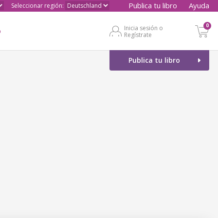
Publica tu libro
Ayuda
Seleccionar región:
0
Inicia sesión o
o
Regístrate
Publica tu libro