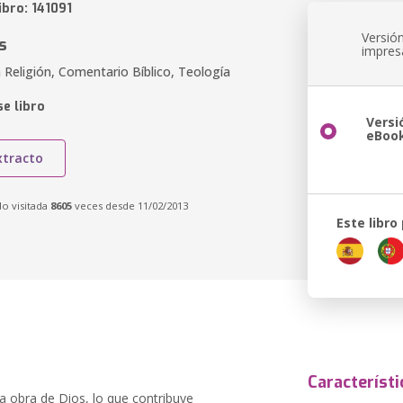
ibro: 141091
Versió
s
impres
a Religión, Comentario Bíblico, Teología
e libro
Versi
eBoo
xtracto
do visitada
8605
veces desde 11/02/2013
Este libro
Característi
la obra de Dios, lo que contribuye