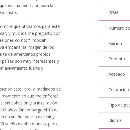
o que es una bendición para las
esucristo.
ISBN
ombre que utilizamos para este
Número de
rica", y muchos me preguntó por
esiones como: "Tropical",
Edición
iva empañar la imagen de los
 parte de amercanos propios
Formato
 países son muy interesantes y
un avivamiento fuerte y
Acabado
escribir este libro, a mediados de
Coloración
un momento en que me enfrenté:
s, sin cohesión y la inspiración
Tipo de pa
r 07 años. Sin embargo el 18 de
 un sueño, volví a escribir y
Idioma
a. Mi sueño estaba muerto, pero