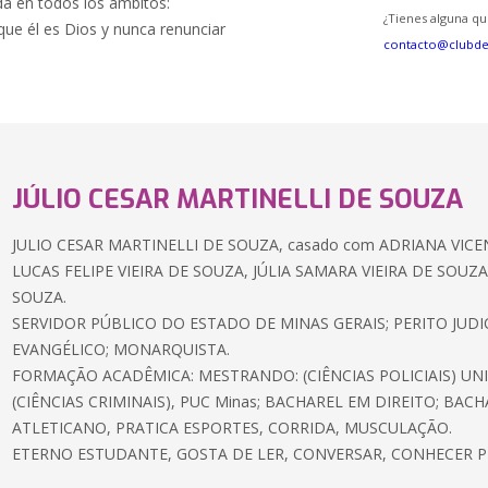
da en todos los ámbitos:
¿Tienes alguna qu
orque él es Dios y nunca renunciar
contacto@clubd
JÚLIO CESAR MARTINELLI DE SOUZA
JULIO CESAR MARTINELLI DE SOUZA, casado com ADRIANA VICENT
LUCAS FELIPE VIEIRA DE SOUZA, JÚLIA SAMARA VIEIRA DE SOUZ
SOUZA.
SERVIDOR PÚBLICO DO ESTADO DE MINAS GERAIS; PERITO JUD
EVANGÉLICO; MONARQUISTA.
FORMAÇÃO ACADÊMICA: MESTRANDO: (CIÊNCIAS POLICIAIS) U
(CIÊNCIAS CRIMINAIS), PUC Minas; BACHAREL EM DIREITO; BAC
ATLETICANO, PRATICA ESPORTES, CORRIDA, MUSCULAÇÃO.
ETERNO ESTUDANTE, GOSTA DE LER, CONVERSAR, CONHECER P