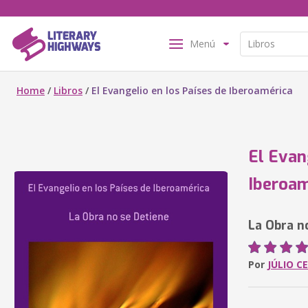
Menú
Home
/
Libros
/
El Evangelio en los Países de Iberoamérica
El Evan
Iberoam
La Obra n
Por
JÚLIO C