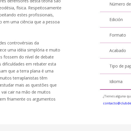
res defensores desta teoria são
Número de
eodésia, física. Respeitosamente
speitando estes profissionais,
Edición
o em uma ciência que a pessoa
Formato
ndes controvérsias da
ce uma idéia simplória e muito
Acabado
os fossem do nível de debate
s dificuldades em rebater esta
Tipo de pa
nsam que a terra plana é uma
muitos terraplanistas têm
Idioma
estudar mais as questões que
o vai cair na mão de muitos
¿Tienes alguna qu
isem friamente os argumentos
contacto@clubd