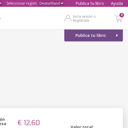
Publica tu libro
Ayuda
Seleccionar región:
0
Inicia sesión o
o
Regístrate
Publica tu libro
ión
€ 12,60
esa
Valor total: