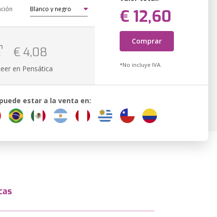
ación
€ 12,60
Comprar
n
€ 4,08
k
*No incluye IVA.
Leer en Pensática
 puede estar a la venta en:
cas