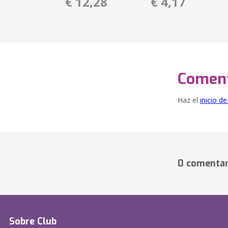
€ 12,28
€ 4,17
Coment
Haz el
inicio d
0 comentar
Sobre Club