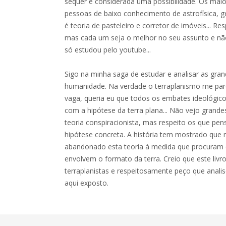
sequer é considerada uma possibilidade. Os maio
pessoas de baixo conhecimento de astrofísica, g
é teoria de pasteleiro e corretor de imóveis... Re
mas cada um seja o melhor no seu assunto e nã
só estudou pelo youtube...
Sigo na minha saga de estudar e analisar as gra
humanidade. Na verdade o terraplanismo me pare
vaga, queria eu que todos os embates ideológic
com a hipótese da terra plana... Não vejo grande
teoria conspiracionista, mas respeito os que pe
hipótese concreta. A história tem mostrado que 
abandonado esta teoria à medida que procuram 
envolvem o formato da terra. Creio que este livr
terraplanistas e respeitosamente peço que anal
aqui exposto.