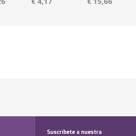
26
€ 4,17
€ 15,66
Suscríbete a nuestra