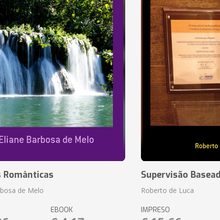
s Românticas
Supervisão Basea
rbosa de Melo
Roberto de Luca
EBOOK
IMPRESO