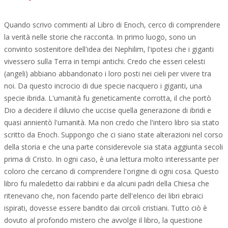
Quando scrivo commenti al Libro di Enoch, cerco di comprendere
la verità nelle storie che racconta. In primo luogo, sono un
convinto sostenitore dell'idea dei Nephilim, l'ipotesi che i giganti
vivessero sulla Terra in tempi antichi. Credo che esseri celesti
(angeli) abbiano abbandonato i loro posti nei cieli per vivere tra
noi. Da questo incrocio di due specie nacquero i giganti, una
specie ibrida. L'umanità fu geneticamente corrotta, il che portò
Dio a decidere il diluvio che uccise quella generazione di ibridi e
quasi annientò l'umanità. Ma non credo che l'intero libro sia stato
scritto da Enoch. Suppongo che ci siano state alterazioni nel corso
della storia e che una parte considerevole sia stata aggiunta secoli
prima di Cristo. In ogni caso, è una lettura molto interessante per
coloro che cercano di comprendere l'origine di ogni cosa. Questo
libro fu maledetto dai rabbini e da alcuni padri della Chiesa che
ritenevano che, non facendo parte dell'elenco dei libri ebraici
ispirati, dovesse essere bandito dai circoli cristiani. Tutto ciò è
dovuto al profondo mistero che avvolge il libro, la questione