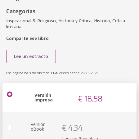
Categorías
Inspiracional & Religioso, Historia y Crítica, Historia, Crítica
literaria
Comparte ese libro
Lee un extracto
Esa página ha sido visitada
1120
veces desde 26/10/2025
Versión
€ 18,58
impresa
Versión
€ 4,34
eBook
Leer en Pensática