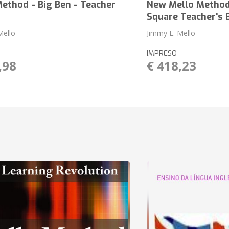
ethod - Big Ben - Teacher
New Mello Method
Square Teacher's 
Mello
Jimmy L. Mello
IMPRESO
,98
€ 418,23