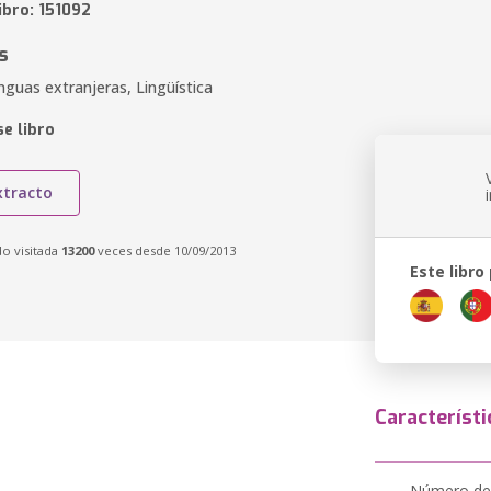
ibro: 151092
s
nguas extranjeras, Lingüística
e libro
xtracto
do visitada
13200
veces desde 10/09/2013
Este libro
Característi
Número de