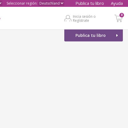
Publica tu libro
Ayuda
Seleccionar región:
0
Inicia sesión o
o
Regístrate
Publica tu libro