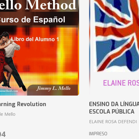
arning Revolution
ENSINO DA LÍNGU
ESCOLA PÚBLICA
de Mello
ELAINE ROSA DEFENDI
04
IMPRESO