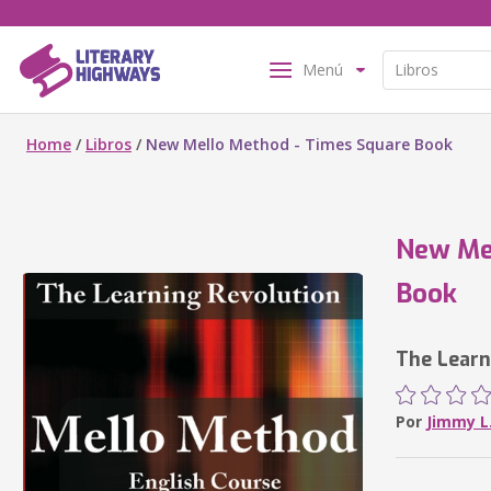
Menú
Home
/
Libros
/
New Mello Method - Times Square Book
New Mel
Book
The Learn
Por
Jimmy L