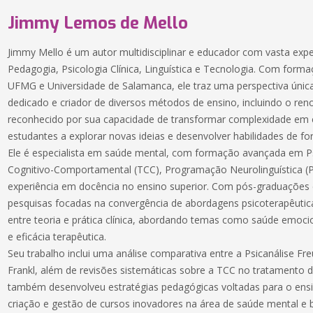
Jimmy Lemos de Mello
Jimmy Mello é um autor multidisciplinar e educador com vasta ex
Pedagogia, Psicologia Clínica, Linguística e Tecnologia. Com for
UFMG e Universidade de Salamanca, ele traz uma perspectiva única
dedicado e criador de diversos métodos de ensino, incluindo o r
reconhecido por sua capacidade de transformar complexidade em cl
estudantes a explorar novas ideias e desenvolver habilidades de for
Ele é especialista em saúde mental, com formação avançada em Psi
Cognitivo-Comportamental (TCC), Programação Neurolinguística (
experiência em docência no ensino superior. Com pós-graduações
pesquisas focadas na convergência de abordagens psicoterapêutica
entre teoria e prática clínica, abordando temas como saúde emoc
e eficácia terapêutica.
Seu trabalho inclui uma análise comparativa entre a Psicanálise Fre
Frankl, além de revisões sistemáticas sobre a TCC no tratamento 
também desenvolveu estratégias pedagógicas voltadas para o ensi
criação e gestão de cursos inovadores na área de saúde mental e 