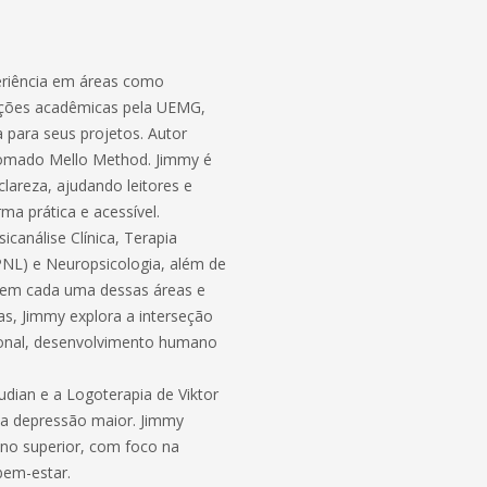
periência em áreas como
mações acadêmicas pela UEMG,
 para seus projetos. Autor
enomado Mello Method. Jimmy é
areza, ajudando leitores e
ma prática e acessível.
canálise Clínica, Terapia
PNL) e Neuropsicologia, além de
 em cada uma dessas áreas e
s, Jimmy explora a interseção
ional, desenvolvimento humano
udian e a Logoterapia de Viktor
da depressão maior. Jimmy
no superior, com foco na
bem-estar.