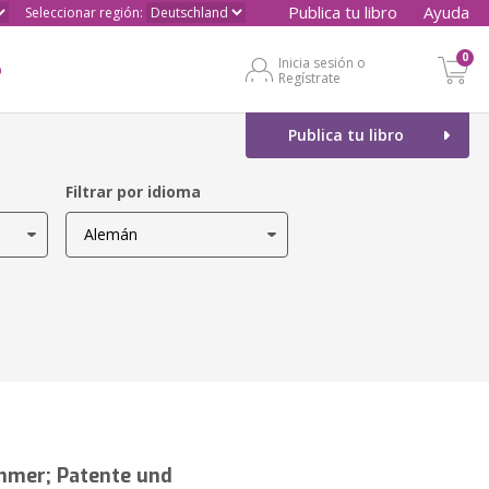
Publica tu libro
Ayuda
Seleccionar región:
0
Inicia sesión o
o
Regístrate
Publica tu libro
Filtrar por idioma
hmer; Patente und