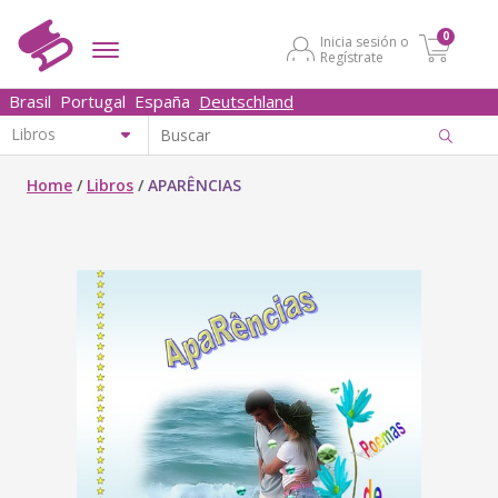
0
Inicia sesión o
Regístrate
Brasil
Portugal
España
Deutschland
Home
/
Libros
/
APARÊNCIAS