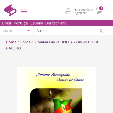
0
Inicia sesión o
Regístrate
Brasil
Portugal
España
Deutschland
Home
/
Libros
/
SEMANA FARROUPILHA - ORGULHO DO
GAÚCHO