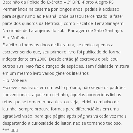
Batalhão da Polícia do Exército – 3º BPE -Porto Alegre-RS
Permanência na caserna por longos anos, pedida à exclusão
para seguir rumo ao Paraná, onde passou terceirizado, a fazer
parte dos quadros da Eletrosul, como Fiscal de Terraplanagem.
Na cidade de Laranjeiras do sul. - Barragem de Salto Santiago.
Elio MoReira
É afeito a todos os tipos de literatura, se dedica apenas a
escrever sendo que, seu primeiro livro foi publicado de forma
independente em 2008. Desde então já escreveu e publicou
outros 131. Não faz distinção de espécies, sem fidelidade mistura
em um mesmo livro vários gêneros literários.
Elio MoReira
Escreve seus livros em um estilo próprio, não segue os padrões
convencionais, aquele do certinho, aquelas aborrecidas linhas
retas que se tornam maçantes, ou seja, letrinha embaixo de
letrinha, sempre procura formas para diferenciá-los em uma
agradável visão, para que página após páginas vá cada vez mais
despertando a curiosidade do leitor, não se tornando tedioso.
*** 