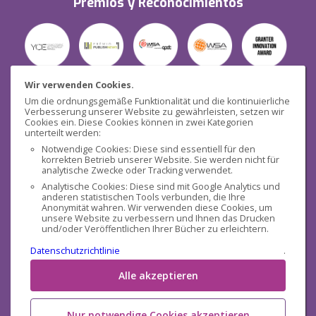
Premios y Reconocimientos
Wir verwenden Cookies.
Um die ordnungsgemäße Funktionalität und die kontinuierliche
Verbesserung unserer Website zu gewährleisten, setzen wir
Seguridad
Cookies ein. Diese Cookies können in zwei Kategorien
unterteilt werden:
Notwendige Cookies: Diese sind essentiell für den
korrekten Betrieb unserer Website. Sie werden nicht für
analytische Zwecke oder Tracking verwendet.
Analytische Cookies: Diese sind mit Google Analytics und
anderen statistischen Tools verbunden, die Ihre
Redes sociales
Anonymität wahren. Wir verwenden diese Cookies, um
unsere Website zu verbessern und Ihnen das Drucken
und/oder Veröffentlichen Ihrer Bücher zu erleichtern.
Datenschutzrichtlinie
.
Alle akzeptieren
Nur notwendige Cookies akzeptieren