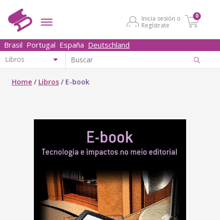
0
Inicia sesión o
Regístrate
Brasil
Portugal
España
Deutschland
Home
/
Libros
/
E-book