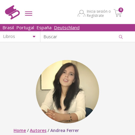
0
Inicia sesión o
Regístrate
Brasil
Portugal
España
Deutschland
Home
/
Autores
/
Andrea Ferrer