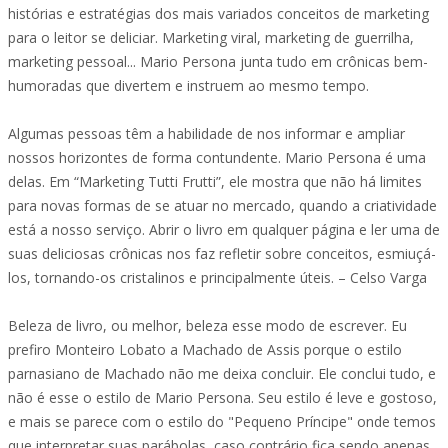
histórias e estratégias dos mais variados conceitos de marketing
para o leitor se deliciar. Marketing viral, marketing de guerrilha,
marketing pessoal... Mario Persona junta tudo em crônicas bem-
humoradas que divertem e instruem ao mesmo tempo.
Algumas pessoas têm a habilidade de nos informar e ampliar
nossos horizontes de forma contundente. Mario Persona é uma
delas. Em “Marketing Tutti Frutti”, ele mostra que não há limites
para novas formas de se atuar no mercado, quando a criatividade
está a nosso serviço. Abrir o livro em qualquer página e ler uma de
suas deliciosas crônicas nos faz refletir sobre conceitos, esmiuçá-
los, tornando-os cristalinos e principalmente úteis. – Celso Varga
Beleza de livro, ou melhor, beleza esse modo de escrever. Eu
prefiro Monteiro Lobato a Machado de Assis porque o estilo
parnasiano de Machado não me deixa concluir. Ele conclui tudo, e
não é esse o estilo de Mario Persona. Seu estilo é leve e gostoso,
e mais se parece com o estilo do "Pequeno Príncipe" onde temos
que interpretar suas parábolas, caso contrário fica sendo apenas