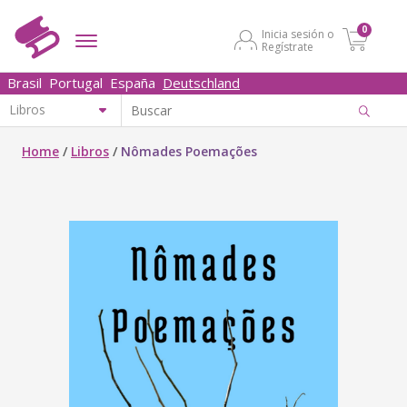
0
Inicia sesión o
Regístrate
Brasil
Portugal
España
Deutschland
Home
/
Libros
/
Nômades Poemações