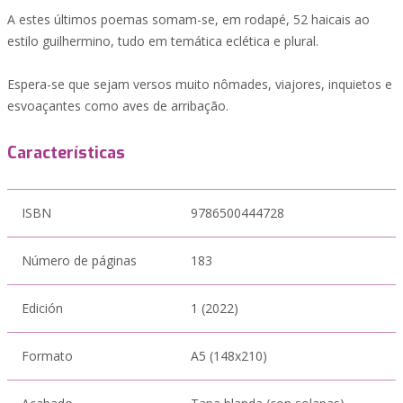
A estes últimos poemas somam-se, em rodapé, 52 haicais ao
estilo guilhermino, tudo em temática eclética e plural.
Espera-se que sejam versos muito nômades, viajores, inquietos e
esvoaçantes como aves de arribação.
Características
ISBN
9786500444728
Número de páginas
183
Edición
1 (2022)
Formato
A5 (148x210)