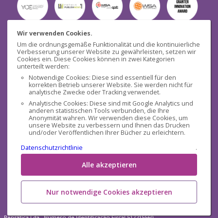
Wir verwenden Cookies.
Um die ordnungsgemäße Funktionalität und die kontinuierliche
Verbesserung unserer Website zu gewährleisten, setzen wir
Seguridad
Cookies ein. Diese Cookies können in zwei Kategorien
unterteilt werden:
Notwendige Cookies: Diese sind essentiell für den
korrekten Betrieb unserer Website. Sie werden nicht für
analytische Zwecke oder Tracking verwendet.
Analytische Cookies: Diese sind mit Google Analytics und
anderen statistischen Tools verbunden, die Ihre
Redes sociales
Anonymität wahren. Wir verwenden diese Cookies, um
unsere Website zu verbessern und Ihnen das Drucken
und/oder Veröffentlichen Ihrer Bücher zu erleichtern.
Datenschutzrichtlinie
.
Alle akzeptieren
Nur notwendige Cookies akzeptieren
Pensática Lda., Número de Identificação Fiscal 517215560