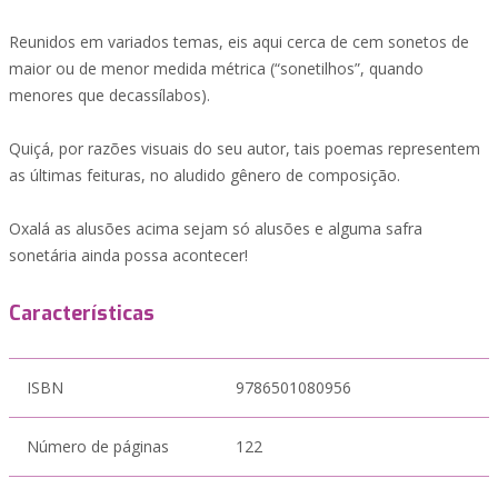
Reunidos em variados temas, eis aqui cerca de cem sonetos de
maior ou de menor medida métrica (“sonetilhos”, quando
menores que decassílabos).
Quiçá, por razões visuais do seu autor, tais poemas representem
as últimas feituras, no aludido gênero de composição.
Oxalá as alusões acima sejam só alusões e alguma safra
sonetária ainda possa acontecer!
Características
ISBN
9786501080956
Número de páginas
122