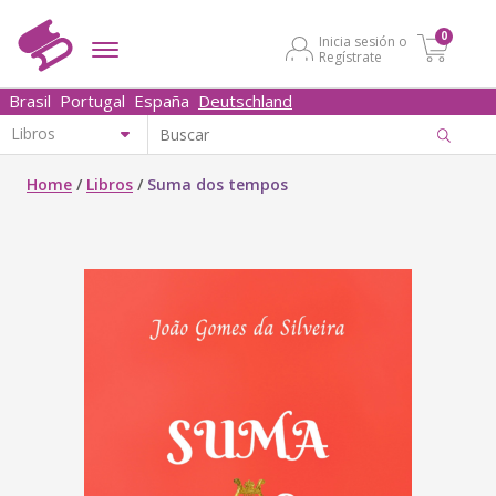
0
Inicia sesión o
Regístrate
Brasil
Portugal
España
Deutschland
Home
/
Libros
/
Suma dos tempos