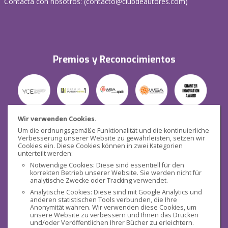
Contacta con nosotros: (
contacto@clubdeautores.com
)
Premios y Reconocimientos
Wir verwenden Cookies.
Um die ordnungsgemäße Funktionalität und die kontinuierliche
Verbesserung unserer Website zu gewährleisten, setzen wir
Seguridad
Cookies ein. Diese Cookies können in zwei Kategorien
unterteilt werden:
Notwendige Cookies: Diese sind essentiell für den
korrekten Betrieb unserer Website. Sie werden nicht für
analytische Zwecke oder Tracking verwendet.
Analytische Cookies: Diese sind mit Google Analytics und
anderen statistischen Tools verbunden, die Ihre
Redes sociales
Anonymität wahren. Wir verwenden diese Cookies, um
unsere Website zu verbessern und Ihnen das Drucken
und/oder Veröffentlichen Ihrer Bücher zu erleichtern.