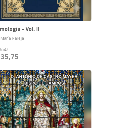
amología - Vol. II
x María Pareja
RESO
235,75