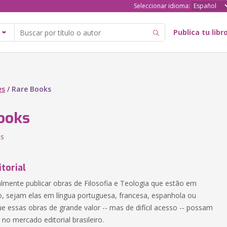
Seleccionar idioma:
Publica tu libr
es
/
Rare Books
ooks
es
itorial
almente publicar obras de Filosofia e Teologia que estão em
o, sejam elas em língua portuguesa, francesa, espanhola ou
ue essas obras de grande valor -- mas de difícil acesso -- possam
r no mercado editorial brasileiro.