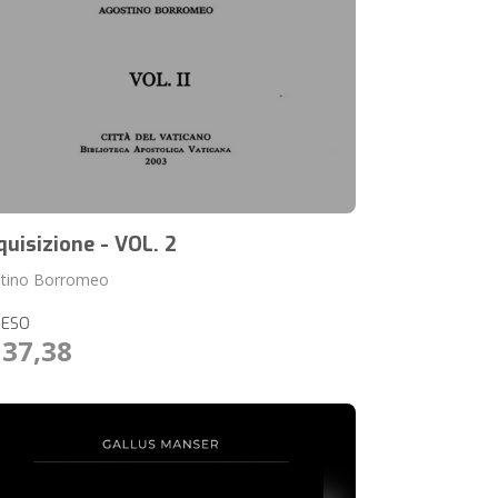
nquisizione - VOL. 2
tino Borromeo
RESO
137,38