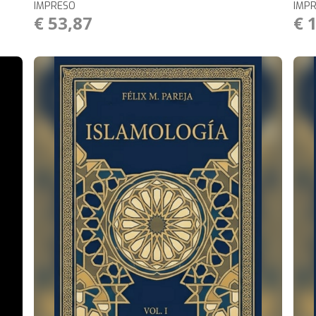
IMPRESO
IMP
€ 53,87
€ 