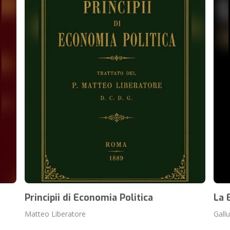
Principii di Economia Politica
La 
Matteo Liberatore
Gall