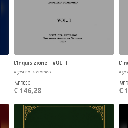
L'Inquisizione - VOL. 1
L'I
Agostino Borromeo
Agos
IMPRESO
IMP
€ 146,28
€ 