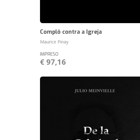
Complô contra a Igreja
Maurice Pinay
IMPRESO
€ 97,16