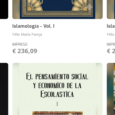
Islamología - Vol. I
Isl
Félix María Pareja
Féli
IMPRESO
IMP
€ 236,09
€ 