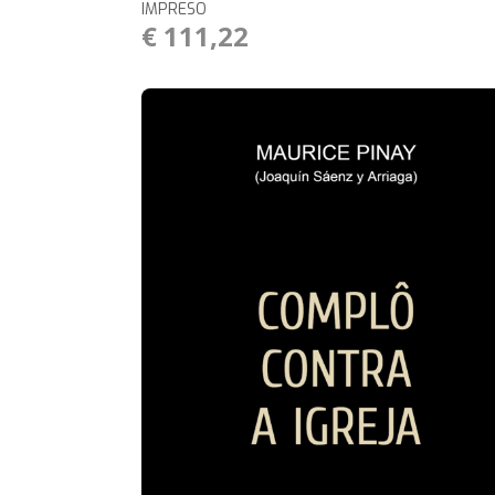
IMPRESO
€ 111,22