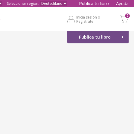
Publica tu libro
Ayuda
Seleccionar región:
0
Inicia sesión o
o
Regístrate
Publica tu libro