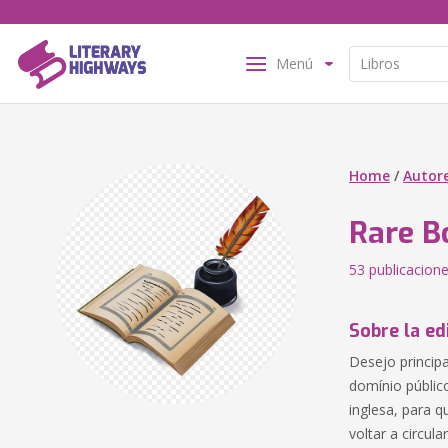
Menú
Home
/
Autor
Rare B
53 publicacion
Sobre la ed
Desejo princip
domínio públic
inglesa, para q
voltar a circula