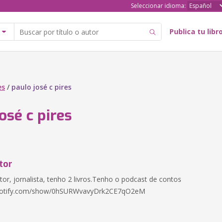
Seleccionar idioma:
Publica tu libr
es
/
paulo josé c pires
osé c pires
tor
itor, jornalista, tenho 2 livros.Tenho o podcast de contos
spotify.com/show/0hSURWvavyDrk2CE7qO2eM