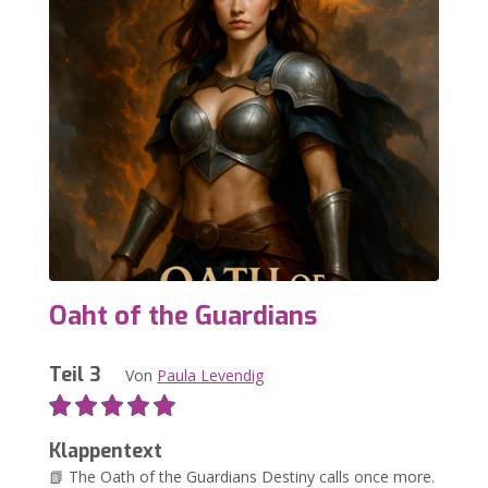
Oaht of the Guardians
Teil 3
Von
Paula Levendig
Klappentext
📗 The Oath of the Guardians Destiny calls once more.