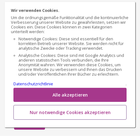
Rätselspaß für Klein & Groß: 20
Wir verwenden Cookies.
Quizfragen + 5 lustige pro Thema –
Um die ordnungsgemäße Funktionalität und die kontinuierliche
spielerisch lernen & lachen! 🧠🎉
Von
Verbesserung unserer Website zu gewährleisten, setzen wir
Cookies ein. Diese Cookies können in zwei Kategorien
Susanne Sperber
unterteilt werden:
Notwendige Cookies: Diese sind essentiell für den
korrekten Betrieb unserer Website. Sie werden nicht für
Klappentext
analytische Zwecke oder Tracking verwendet.
Analytische Cookies: Diese sind mit Google Analytics und
"Das Super-Duper Kinder-Quiz – Lachen, Lernen und
anderen statistischen Tools verbunden, die Ihre
Staunen!" Mit diesem Buch kommt der Spaß direkt in
Anonymität wahren. Wir verwenden diese Cookies, um
unsere Website zu verbessern und Ihnen das Drucken
dein Wohnzimmer! Das Super-Duper Kinder-Quiz ist
und/oder Veröffentlichen Ihrer Bücher zu erleichtern.
das perfekte Spiel für alle kleinen Wissensj...
Datenschutzrichtlinie
.
€ 15,09
Gedruckte Version
Alle akzeptieren
€ 7,49
E-Book-Version
Nur notwendige Cookies akzeptieren
Kaufen