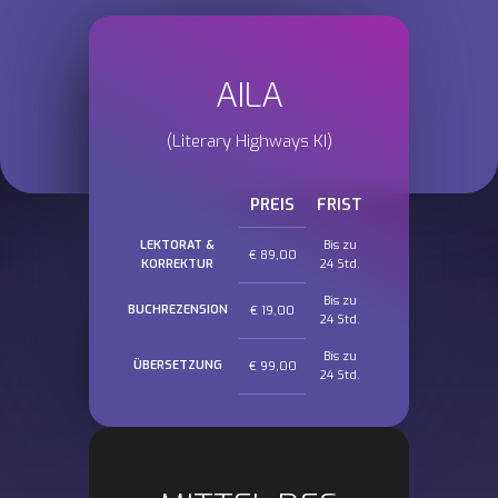
AILA
(Literary Highways KI)
PREIS
FRIST
LEKTORAT &
Bis zu
€
89,00
KORREKTUR
24 Std.
Bis zu
BUCHREZENSION
€
19,00
24 Std.
Bis zu
ÜBERSETZUNG
€
99,00
24 Std.