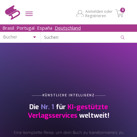
0
Anmelden oder
Registrieren
Brasil
Portugal
España
Deutschland
KÜNSTLICHE INTELLIGENZ
Die
Nr. 1
für
KI-gestützte
Verlagsservices
weltweit!
Eine komplette Reise, um dein Buch zu transformieren, zu