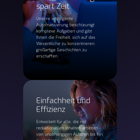
spart Zeit
Unsere intelligente
Automatisierung beschleunigt
komplexe Aufgaben und gibt
Ihnen die Freiheit, sich auf das
Wesentliche zu konzentrieren:
großartige Geschichten zu
erschaffen.
Einfachheit und
Effizienz
Entwickelt für alle, die mit
redaktionellen Inhalten arbeiten -
von unabhängigen Autoren bis hin