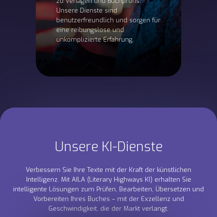
zu Verlagen und Buchprofis.
Unsere Dienste sind
benutzerfreundlich und sorgen für
eine reibungslose und
unkomplizierte Erfahrung.
Unsere KI-Dienste
Verbessern Sie Ihre Texte mit der Kraft der künstlichen
Intelligenz. Mit AILA (Literary Highways KI) erhalten Sie
intelligente Lösungen zum Prüfen, Bearbeiten, Übersetzen und
Vorbereiten Ihres Buches – mit der Exzellenz und
Geschwindigkeit, die der Markt verlangt.