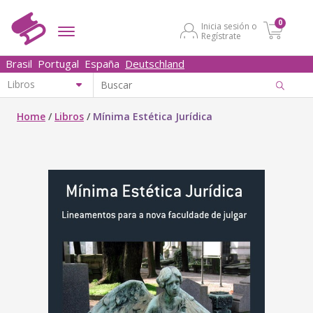
0
Inicia sesión o
Regístrate
Brasil
Portugal
España
Deutschland
Home
/
Libros
/
Mínima Estética Jurídica