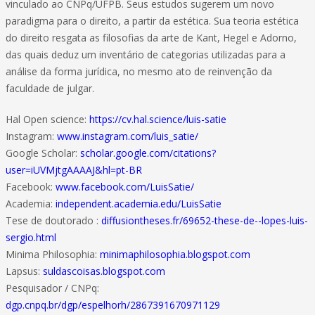
vinculado ao CNPq/UFPB. Seus estudos sugerem um novo
paradigma para o direito, a partir da estética. Sua teoria estética
do direito resgata as filosofias da arte de Kant, Hegel e Adorno,
das quais deduz um inventário de categorias utilizadas para a
análise da forma jurídica, no mesmo ato de reinvenção da
faculdade de julgar.
Hal Open science:
https://cv.hal.science/luis-satie
Instagram:
www.instagram.com/luis_satie/
Google Scholar:
scholar.google.com/citations?
user=iUVMjtgAAAAJ&hl=pt-BR
Facebook:
www.facebook.com/LuisSatie/
Academia:
independent.academia.edu/LuisSatie
Tese de doutorado :
diffusiontheses.fr/69652-these-de--lopes-luis-
sergio.html
Minima Philosophia:
minimaphilosophia.blogspot.com
Lapsus:
suldascoisas.blogspot.com
Pesquisador / CNPq:
dgp.cnpq.br/dgp/espelhorh/2867391670971129