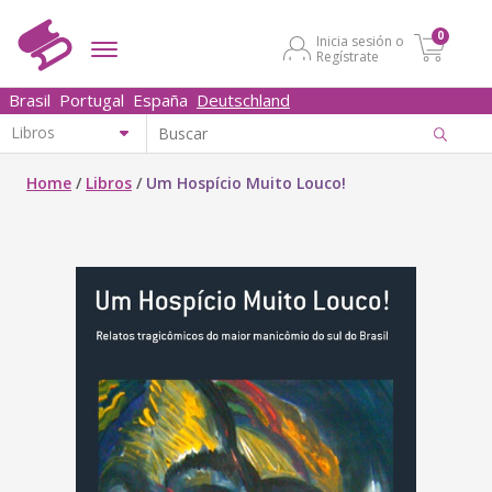
0
Inicia sesión o
Regístrate
Brasil
Portugal
España
Deutschland
Home
/
Libros
/
Um Hospício Muito Louco!