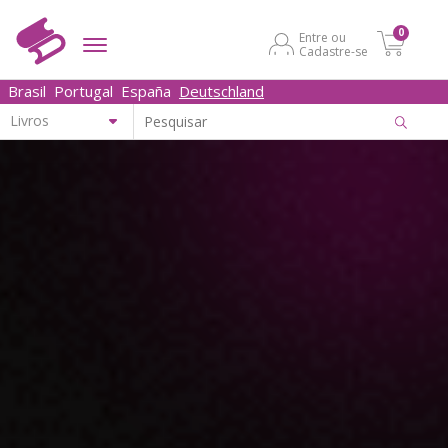
0
Entre ou
Cadastre-se
Brasil
Portugal
España
Deutschland