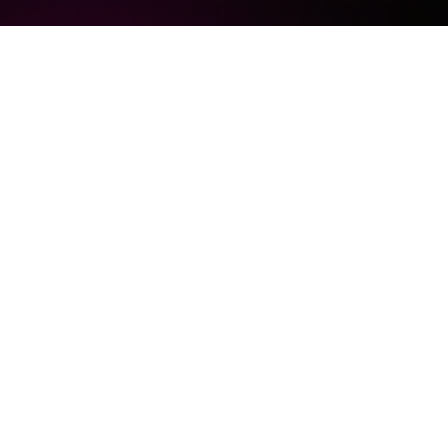
COMO FUNCIONA A
ANÁLISE DE TEXTO VIA
AI
Seu livro analisado por IA em apenas 4 etapas:
Análise de Livro