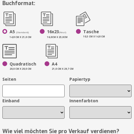
Buchformat:
A5
16x23
Tasche
(Standard)
(Neu!)
10,5 CM X 14,8 CM
14,8 CM X 21,0 CM
16,0CM X 23,0CM
Quadratisch
A4
20,0 CM X 20,0 CM
21,0 CM X 29,7 CM
Seiten
Papiertyp
Einband
Innenfarbton
Wie viel möchten Sie pro Verkauf verdienen?