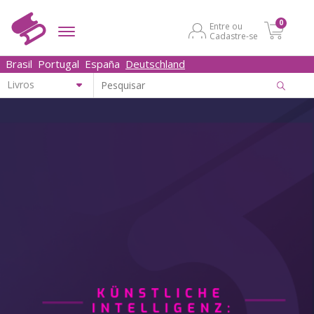
0
Entre ou
Cadastre-se
Brasil
Portugal
España
Deutschland