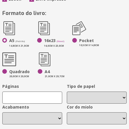
Formato do livro:
A5
16x23
Pocket
(Padrão)
(Novo!)
10,5CM X 14,8CM
14,8CM X 21,0CM
16,0CM X 23,0CM
Quadrado
A4
20,0CM X 20,0CM
21,0CM X 29,7CM
Páginas
Tipo de papel
Acabamento
Cor do miolo