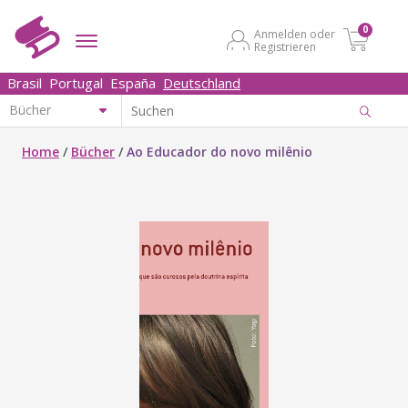
0
Anmelden oder
Registrieren
Brasil
Portugal
España
Deutschland
Home
/
Bücher
/
Ao Educador do novo milênio