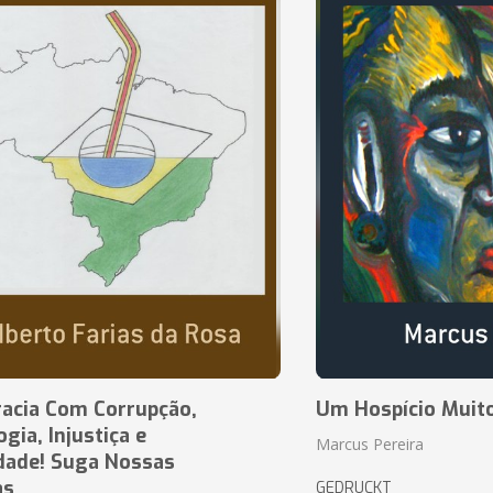
acia Com Corrupção,
Um Hospício Muito
ia, Injustiça e
Marcus Pereira
dade! Suga Nossas
as
GEDRUCKT