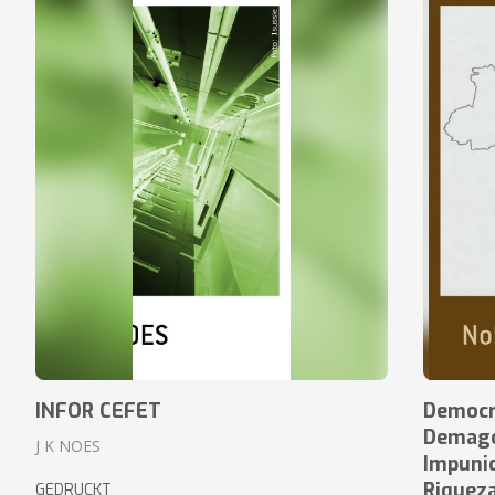
INFOR CEFET
Democr
Demagog
J K NOES
Impuni
Riquez
GEDRUCKT