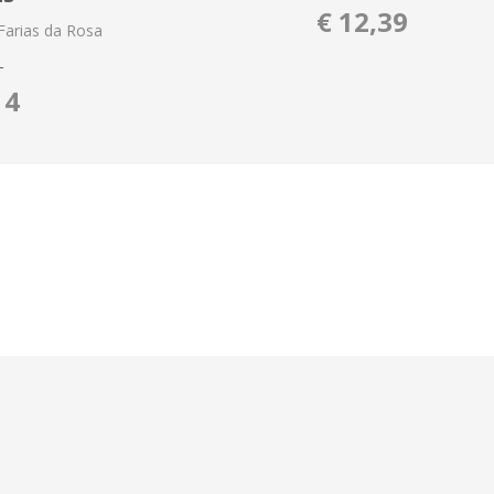
€ 12,39
Farias da Rosa
T
14