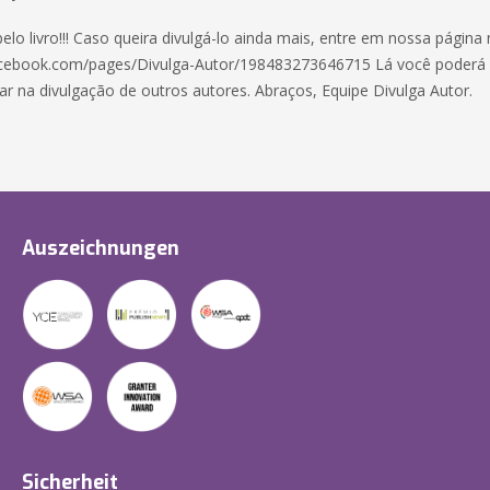
elo livro!!! Caso queira divulgá-lo ainda mais, entre em nossa página
acebook.com/pages/Divulga-Autor/198483273646715 Lá você poderá d
ar na divulgação de outros autores. Abraços, Equipe Divulga Autor.
Auszeichnungen
Sicherheit