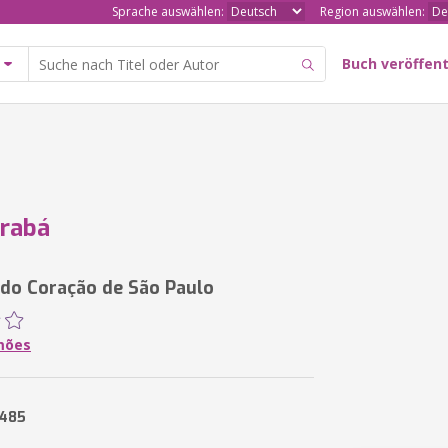
Sprache auswählen:
Region auswählen:
Buch veröffent
arabá
do Coração de São Paulo
imões
2485