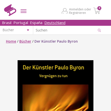
0
Anmelden oder
Registrieren
Brasil
Portugal
España
Deutschland
Home
/
Bücher
/
Der Künstler Paulo Byron