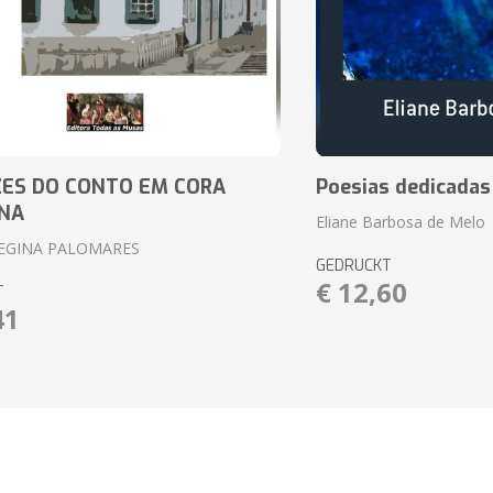
ZES DO CONTO EM CORA
Poesias dedicadas
INA
Eliane Barbosa de Melo
REGINA PALOMARES
GEDRUCKT
€ 12,60
T
41