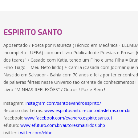
ESPIRITO SANTO
Aposentado / Poeta por Natureza (Técnico em Mecânica - EEEMBA 
Incompleto - UFBA) com um Livro Publicado de Poesias e Prosas (Co
dos teares" / Casado com Katia, tendo um Filho e uma Filha = Br
Filho Tiago = Meu Neto lindo) + Camila (Casada com Jocimar que me
Nascido em Salvador - Bahia com 70 anos e feliz por ter encontra
de palavras férteis nesse Universo tão carente de conhecimentos !
Livro "MINHAS REFLEXÕES" / Outros ! Paz e Bem !
instagram:
instagram.com/santoevandroespirito/
Recanto das Letras:
www.espiritosanto.recantodasletras.com.br
facebook:
www.facebook.com/evandro.espiritosanto.1
efuturo:
www.efuturo.com.br/autoresmaislidos.php
twitter:
twitter.com/ekbc