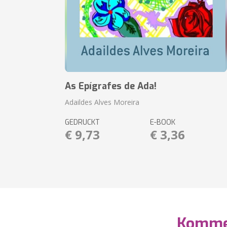
As Epígrafes de Ada!
Adaildes Alves Moreira
GEDRUCKT
E-BOOK
€ 9,73
€ 3,36
Komme