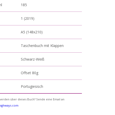
hl
185
1 (2019)
A5 (148x210)
Taschenbuch mit Klappen
Schwarz-Weiß
Offset 80g
Portugiesisch
erden über dieses Buch? Sende eine Email an
yhighways.com