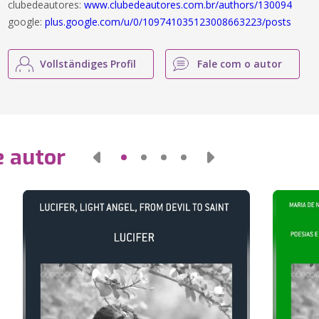
clubedeautores:
www.clubedeautores.com.br/authors/130094
google:
plus.google.com/u/0/109741035123008663223/posts
Vollständiges Profil
Fale com o autor
e autor