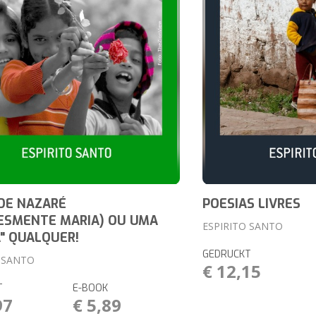
DE NAZARÉ
POESIAS LIVRES
ESMENTE MARIA) OU UMA
ESPIRITO SANTO
" QUALQUER!
GEDRUCKT
O SANTO
€ 12,15
T
E-BOOK
97
€ 5,89