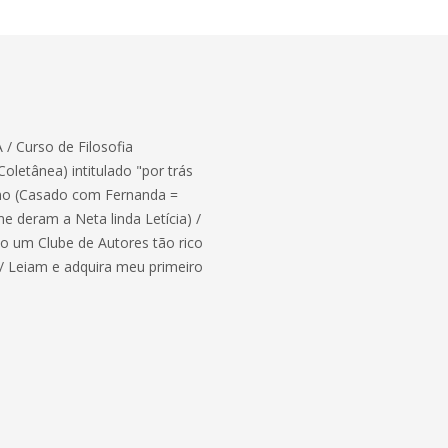
/ Curso de Filosofia
letânea) intitulado "por trás
uno (Casado com Fernanda =
 deram a Neta linda Letícia) /
do um Clube de Autores tão rico
 / Leiam e adquira meu primeiro