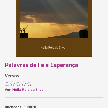
Palavras de Fé e Esperança
Versos
Von
Neila Reis da Silva
Buchcode: 398878