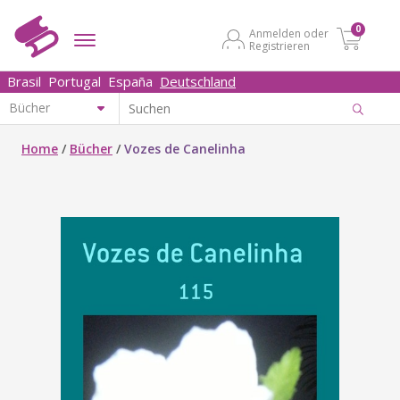
0
Anmelden oder
Registrieren
Brasil
Portugal
España
Deutschland
Home
/
Bücher
/
Vozes de Canelinha