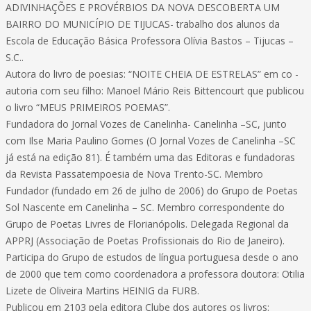
ADIVINHAÇÕES E PROVÉRBIOS DA NOVA DESCOBERTA UM
BAIRRO DO MUNICÍPIO DE TIJUCAS- trabalho dos alunos da
Escola de Educação Básica Professora Olívia Bastos – Tijucas –
S.C..
Autora do livro de poesias: “NOITE CHEIA DE ESTRELAS” em co -
autoria com seu filho: Manoel Mário Reis Bittencourt que publicou
o livro “MEUS PRIMEIROS POEMAS”.
Fundadora do Jornal Vozes de Canelinha- Canelinha –SC, junto
com Ilse Maria Paulino Gomes (O Jornal Vozes de Canelinha –SC
já está na edição 81). É também uma das Editoras e fundadoras
da Revista Passatempoesia de Nova Trento-SC. Membro
Fundador (fundado em 26 de julho de 2006) do Grupo de Poetas
Sol Nascente em Canelinha – SC. Membro correspondente do
Grupo de Poetas Livres de Florianópolis. Delegada Regional da
APPRJ (Associação de Poetas Profissionais do Rio de Janeiro).
Participa do Grupo de estudos de língua portuguesa desde o ano
de 2000 que tem como coordenadora a professora doutora: Otilia
Lizete de Oliveira Martins HEINIG da FURB.
Publicou em 2103 pela editora Clube dos autores os livros: