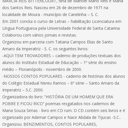
MÁRCIA REIS BITTENCOURT, filha de Manoel Mário Reis e Maria
dos Santos Reis. Nasceu em 26 de dezembro de 1971 na
localidade de Moura - município de Canelinha – S. C.
Em 2001 conclui o curso de Letras – habilitação Licenciatura em
Língua Portuguesa pela Universidade Federal de Santa Catarina.
Colaborou com vários jornais e revistas.
Organizou em parceria com Tatiana Campos Elias de Santo
Amaro da Imperatriz - S. C. os seguintes livros:
-AQUI TEM TROVADORES – caderno de produções textuais dos
alunos do Instituto Estadual de Educação – 1º série do ensino
médio – Florianópolis - novembro de 2000.
-NOSSOS CONTOS POPULARES - caderno de histórias dos alunos
do Colégio Estadual Nereu Ramos – 6º série – Santo Amaro da
Imperatriz – S.C. 2000.
Organizadora do livro: “HISTÓRIA DE UM HOMEM QUE ERA
POBRE E FICOU RICO” poemas resgatados nos cadernos de
Maria Souza Simas - livro em CD rum. O CD contém seis livros e é
organizado por Ademar Campos e Nacir Abdala de Tijucas -S.C..
Organizou: BENZIMENTOS, CONTOS POPULARES,