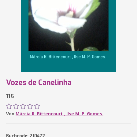
Vozes de Canelinha
115
Von
Márcia R. Bittencourt , Ilse M. P. Gomes.
Buchcode: 210472