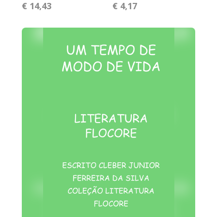
€ 14,43
€ 4,17