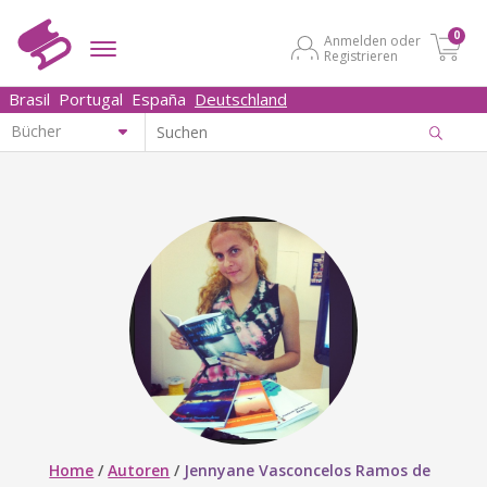
0
Anmelden oder
Registrieren
Brasil
Portugal
España
Deutschland
Home
/
Autoren
/
Jennyane Vasconcelos Ramos de