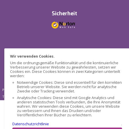
Sicherheit
Sozialen Medien
Wir verwenden Cookies.
Um die ordnungsgemäße Funktionalität und die kontinuierliche
Verbesserung unserer Website zu gewährleisten, setzen wir
Cookies ein. Diese Cookies können in zwei Kategorien unterteilt
werden:
Notwendige Cookies: Diese sind essentiell für den korrekten
Betrieb unserer Website. Sie werden nicht für analytische
Pensática Lda., Steueridentifikationsnummer 517215560
Zwecke oder Tracking verwendet.
Travessa de São Pedro, n° 8 - Lisboa - Portugal 1200-432
Analytische Cookies: Diese sind mit Google Analytics und
anderen statistischen Tools verbunden, die Ihre Anonymität
wahren. Wir verwenden diese Cookies, um unsere Website
zu verbessern und Ihnen das Drucken und/oder
Veröffentlichen Ihrer Bücher zu erleichtern.
Datenschutzrichtlinie
.