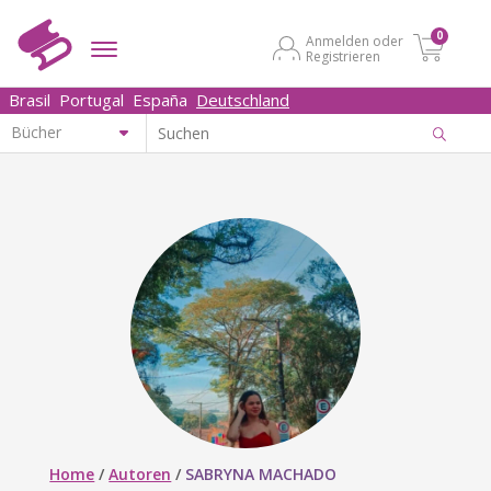
0
Anmelden oder
Registrieren
Brasil
Portugal
España
Deutschland
Home
/
Autoren
/
SABRYNA MACHADO