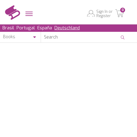
0
Sign In or
Register
Brasil
Portugal
España
Deutschland