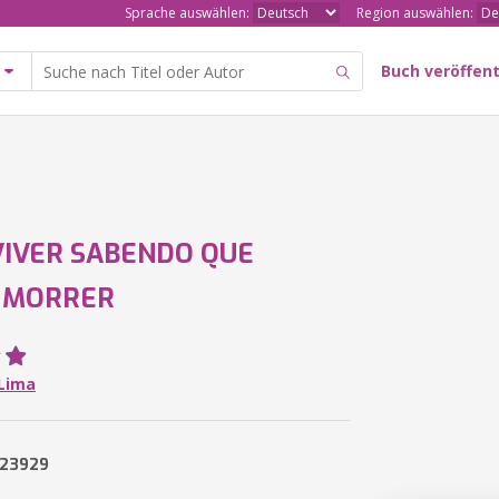
Sprache auswählen:
Region auswählen:
Buch veröffent
IVER SABENDO QUE
 MORRER
Lima
923929