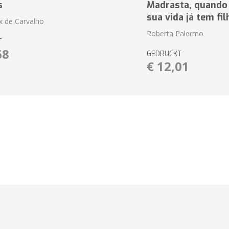
s
Madrasta, quando
sua vida já tem fi
ix de Carvalho
Roberta Palermo
T
68
GEDRUCKT
€ 12,01