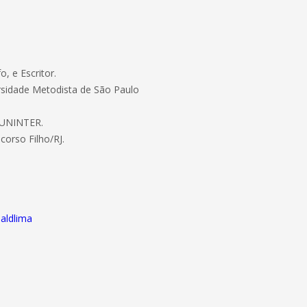
, e Escritor.
rsidade Metodista de São Paulo
a UNINTER.
orso Filho/RJ.
aldlima