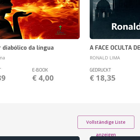
 diabólico da língua
A FACE OCULTA D
ima
RONALD LIMA
T
E-BOOK
GEDRUCKT
39
€ 4,00
€ 18,35
Vollständige Liste
anzeigen