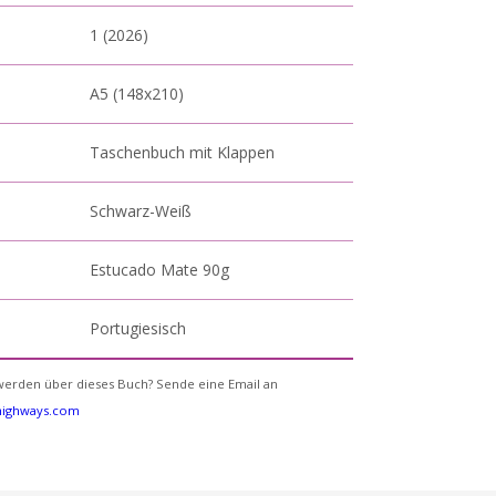
1 (2026)
A5 (148x210)
Taschenbuch mit Klappen
Schwarz-Weiß
Estucado Mate 90g
Portugiesisch
erden über dieses Buch? Sende eine Email an
yhighways.com