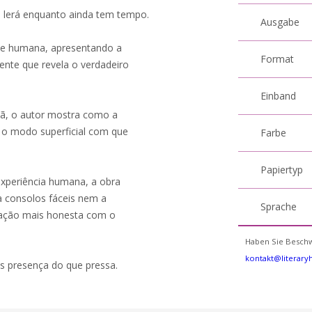
cê lerá enquanto ainda tem tempo.
Ausgabe
ude humana, apresentando a
Format
nte que revela o verdadeiro
Einband
ristã, o autor mostra como a
 o modo superficial com que
Farbe
Papiertyp
experiência humana, a obra
a consolos fáceis nem a
Sprache
elação mais honesta com o
Haben Sie Beschw
kontakt@literar
is presença do que pressa.