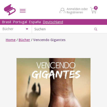
0
Anmelden oder
Registrieren
Brasil
Portugal
España
Deutschland
Home
/
Bücher
/
Vencendo Gigantes