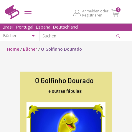
0
Anmelden oder
Registrieren
Brasil
Portugal
España
Deutschland
Home
/
Bücher
/
O Golfinho Dourado