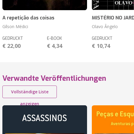
A repetição das coisas
MISTÉRIO NO JARD
Gílson Médici
Olavo Ângelo
GEDRUCKT
E-BOOK
GEDRUCKT
€ 22,00
€ 4,34
€ 10,74
Verwandte Veröffentlichungen
Vollständige Liste
anzeigen