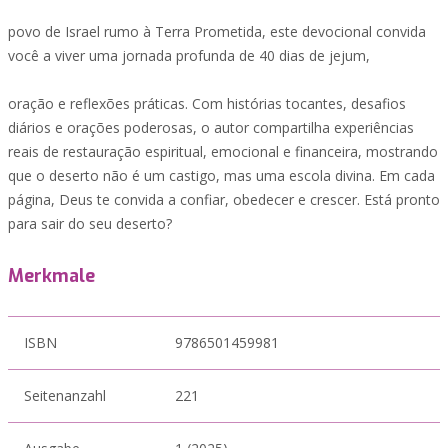
povo de Israel rumo à Terra Prometida, este devocional convida
você a viver uma jornada profunda de 40 dias de jejum,
oração e reflexões práticas. Com histórias tocantes, desafios
diários e orações poderosas, o autor compartilha experiências
reais de restauração espiritual, emocional e financeira, mostrando
que o deserto não é um castigo, mas uma escola divina. Em cada
página, Deus te convida a confiar, obedecer e crescer. Está pronto
para sair do seu deserto?
Merkmale
ISBN
9786501459981
Seitenanzahl
221