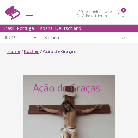
0
Anmelden oder
Registrieren
Brasil
Portugal
España
Deutschland
Home
/
Bücher
/
Ação de Graças