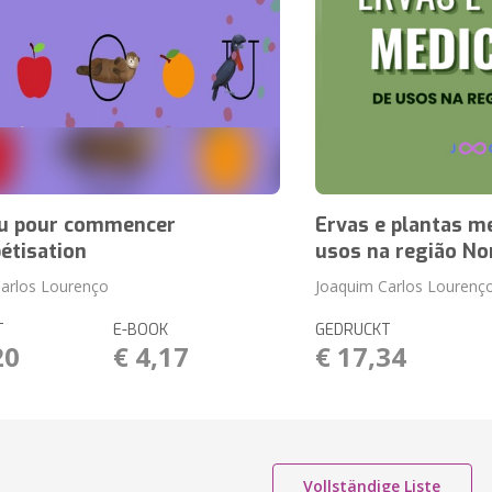
u pour commencer
Ervas e plantas me
bétisation
usos na região No
arlos Lourenço
Joaquim Carlos Lourenç
T
E-BOOK
GEDRUCKT
20
€ 4,17
€ 17,34
Vollständige Liste