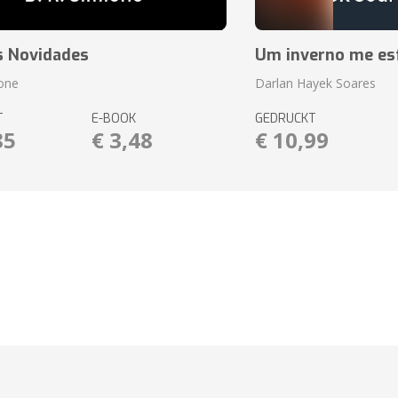
s Novidades
Um inverno me es
ione
Darlan Hayek Soares
T
E-BOOK
GEDRUCKT
85
€ 3,48
€ 10,99