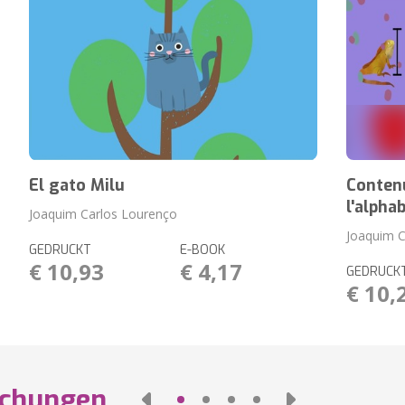
El gato Milu
Conten
l'alpha
Joaquim Carlos Lourenço
Joaquim C
GEDRUCKT
E-BOOK
€ 10,93
€ 4,17
GEDRUCK
€ 10,
ichungen