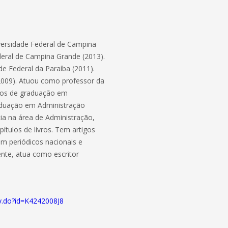
versidade Federal de Campina
deral de Campina Grande (2013).
de Federal da Paraíba (2011).
(2009). Atuou como professor da
sos de graduação em
aduação em Administração
ia na área de Administração,
ítulos de livros. Tem artigos
m periódicos nacionais e
mente, atua como escritor
acv.do?id=K4242008J8