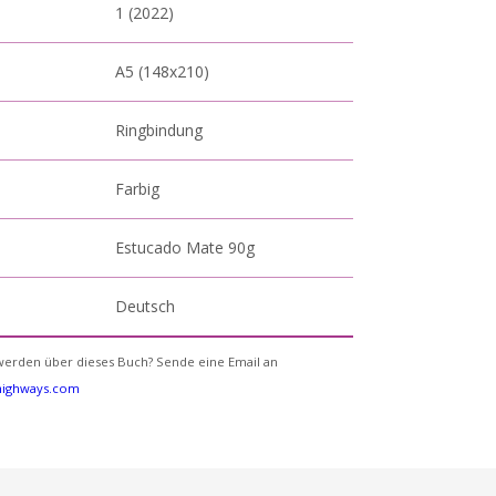
1 (2022)
A5 (148x210)
Ringbindung
Farbig
Estucado Mate 90g
Deutsch
erden über dieses Buch? Sende eine Email an
yhighways.com