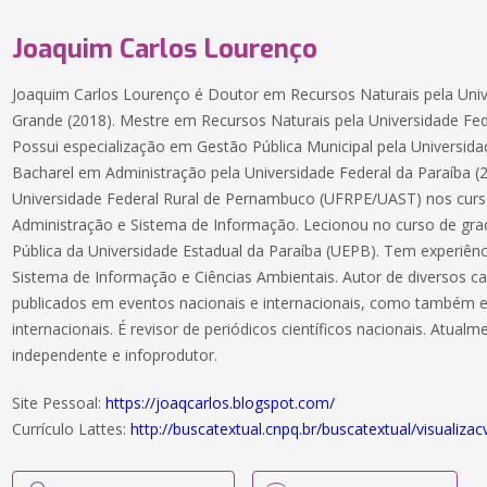
Joaquim Carlos Lourenço
Joaquim Carlos Lourenço é Doutor em Recursos Naturais pela Uni
Grande (2018). Mestre em Recursos Naturais pela Universidade Fe
Possui especialização em Gestão Pública Municipal pela Universida
Bacharel em Administração pela Universidade Federal da Paraíba 
Universidade Federal Rural de Pernambuco (UFRPE/UAST) nos cur
Administração e Sistema de Informação. Lecionou no curso de gr
Pública da Universidade Estadual da Paraíba (UEPB). Tem experiênc
Sistema de Informação e Ciências Ambientais. Autor de diversos cap
publicados em eventos nacionais e internacionais, como também e
internacionais. É revisor de periódicos científicos nacionais. Atual
independente e infoprodutor.
Site Pessoal:
https://joaqcarlos.blogspot.com/
Currículo Lattes:
http://buscatextual.cnpq.br/buscatextual/visualiz