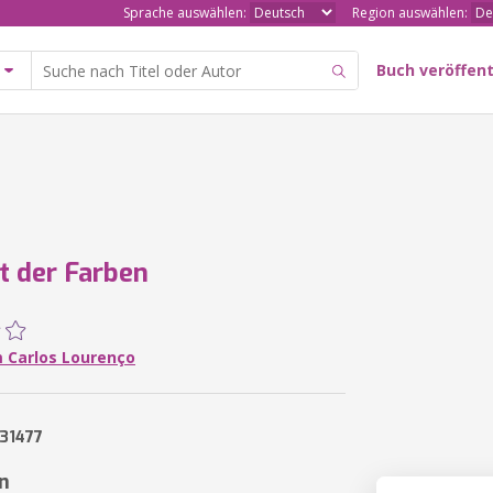
Sprache auswählen:
Region auswählen:
Buch veröffent
t der Farben
 Carlos Lourenço
31477
n