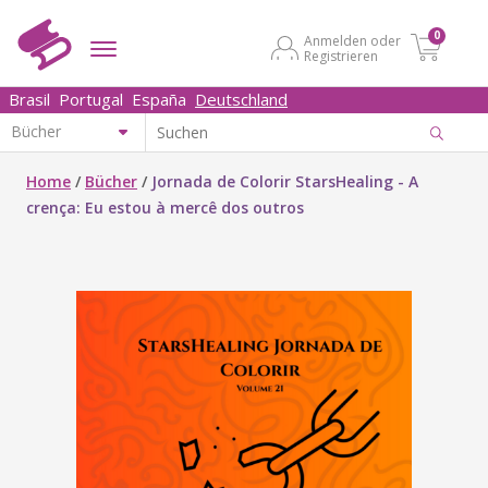
0
Anmelden oder
Registrieren
Brasil
Portugal
España
Deutschland
Home
/
Bücher
/
Jornada de Colorir StarsHealing - A
crença: Eu estou à mercê dos outros