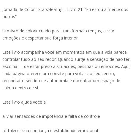
Jornada de Colorir StarsHealing – Livro 21: “Eu estou à mercê dos
outros”
Um livro de colorir criado para transformar crenças, aliviar
emoções e despertar sua força interior.
Este livro acompanha você em momentos em que a vida parece
controlar tudo ao seu redor. Quando surge a sensação de não ter
escolha — de estar preso a situações, pessoas ou emoções. Aqui,
cada página oferece um convite para voltar ao seu centro,
recuperar o sentido de autonomia e encontrar um espaço de
calma dentro de si.
Este livro ajuda você a:
aliviar sensações de impotência e falta de controle
fortalecer sua confiança e estabilidade emocional