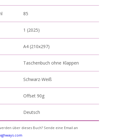
hl
85
1 (2025)
A4 (210x297)
Taschenbuch ohne Klappen
Schwarz-Weiß
Offset 90g
Deutsch
erden über dieses Buch? Sende eine Email an
yhighways.com