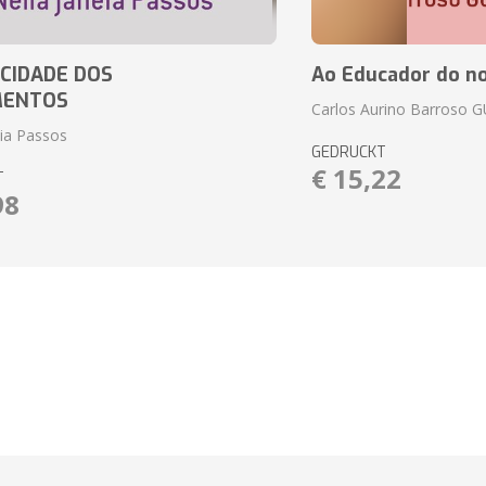
CIDADE DOS
Ao Educador do no
MENTOS
Carlos Aurino Barroso 
eia Passos
GEDRUCKT
€ 15,22
T
98