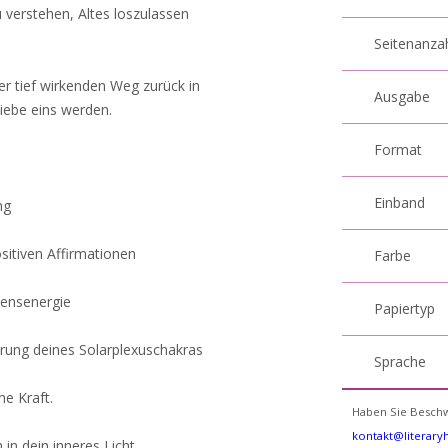
zu verstehen, Altes loszulassen
Seitenanza
er tief wirkenden Weg zurück in
Ausgabe
liebe eins werden.
Format
Einband
ng
sitiven Affirmationen
Farbe
bensenergie
Papiertyp
erung deines Solarplexuschakras
Sprache
ne Kraft.
Haben Sie Beschw
kontakt@literar
 in dein inneres Licht.