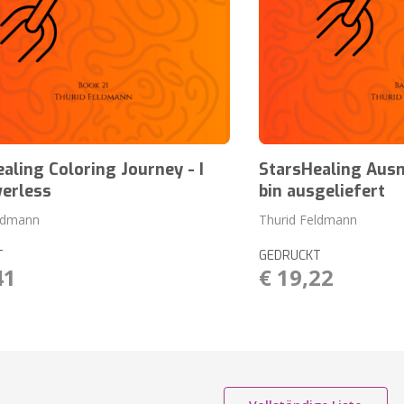
aling Coloring Journey - I
StarsHealing Ausm
erless
bin ausgeliefert
eldmann
Thurid Feldmann
T
GEDRUCKT
41
€ 19,22