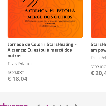
Jornada de Colorir StarsHealing -
StarsHe
A crença: Eu estou à mercê dos
am pow
outros
Thurid F
Thurid Feldmann
GEDRUCK
€ 20,
GEDRUCKT
€ 18,04