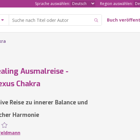
Sprache auswählen:
Region auswählen:
Buch veröffent
kra
aling Ausmalreise -
exus Chakra
tive Reise zu innerer Balance und
cher Harmonie
 Feldmann