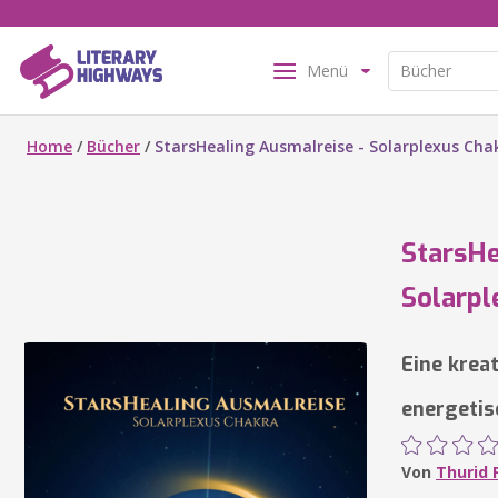
Menü
Home
/
Bücher
/
StarsHealing Ausmalreise - Solarplexus Cha
StarsHe
Solarpl
Eine krea
energetis
Von
Thurid