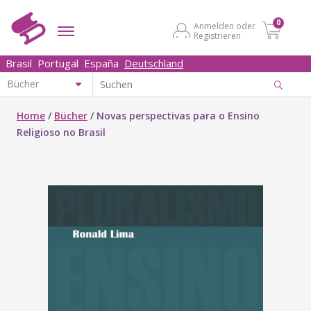
0
Anmelden oder
Registrieren
Brasil
Portugal
España
Deutschland
Home
/
Bücher
/
Novas perspectivas para o Ensino
Religioso no Brasil